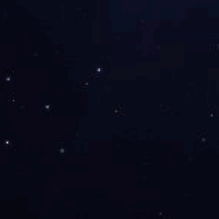
关于我们
联系方式
内贸/外贸
电 话：15298010900(内贸李经理）
电 话：17360310626（外贸刘经理）
地址：四川乐山市井研县研城镇夏家桥街希望大道106号
Copyright © 乐竞中国有限公司官网 All rights reserved 备案号：
主要从
主营区域：
上海
北京
四川
苏州
广州
深圳
热推信息
|
企业分站
|
网站地图
|
RSS
|
XML
业务咨询
服务热线
15282450872
在线留言
微信
TOP