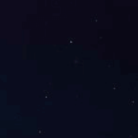
贵哈。千万不要轻易抛弃哦。 可话又说回来，虽然碎米
、磨浆机等小型农业机械。在2006年获得国家工业产品生产许可证，拥
井研县“国家专利认证”先进企业，2017年列入四川省高成长型中小企业培