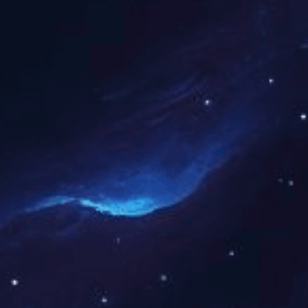
如何安全的使用打米机的一
2021-10-23 08:22:39
1)打米机使用前要注意动力选配是否合适,动力
主轴转速。 (2)使用机器之前,必须仔细阅读...
More +
新时代农业需要什么样的新
2021-10-23 08:22:39
央广网北京7月16日消息 据中国乡村之声《三
味着，作为新时代农业的实践者，新一代的农民也.
More +
旭东机械今年隆重推出新产
2021-10-23 08:22:39
旭东机械今年隆重推出新产品——碎米分离器
More +
碎米妙用