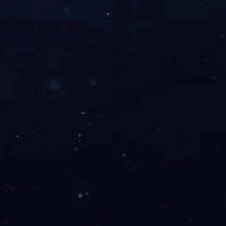
事于
四川旭东
,
旭东机械
,
旭东农业机械
, 欢迎来电咨询！