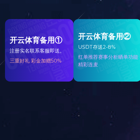
推荐新闻
Recommend
碎米妙用
如何安全的使用打米机的一些注意事项
新时代农业需要什么样的新农人？
旭东机械今年隆重推出新产品——碎米分离器
四川旭东机械教您如何充分利用碎米
打米机提高碾米质量的方法
热门关键词
Keywords
旭东机械
旭东农业机械
四川旭东
乐竞官方网站-
Contact Us
乐竞中国有限公司官网
电 话：15298010900(李经理）
电 话：17360310626（刘经理）
邮 箱：xudongagro-machine@hotmail.com
地 址：四川乐山市井研县研城镇夏家桥街希望大道106