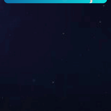
乐竞中国有限公司官网是一家有着31年生产和研发农业机械经验的企
业。主要产品有新型碾米机、饲料粉碎机、稻麦脱粒机、玉米脱粒机、磨
粉机、磨浆机等小型农业机械。在2006年获得国家工业产品生产许可
证，拥有外贸自由进出口权，并通过ISO9001:2008国际质量体系认证。
荣获国家高新技术企业，四川省企业质量信誉A级企业，乐山市十佳农机
企业，井研县“国家专利认证”先进企业，2017年列入四川省高成长型中小
企业培育目录，2019年被列入军民融合型企业，获得乐山市市级农业机
械行业龙头企业称号
。
更多关于我们
联系方式
内贸/外贸
电 话：15298010900(内贸李经理）
电 话：17360310626（外贸刘经理）
地址：四川乐山市井研县研城镇夏家桥街希望大道106号