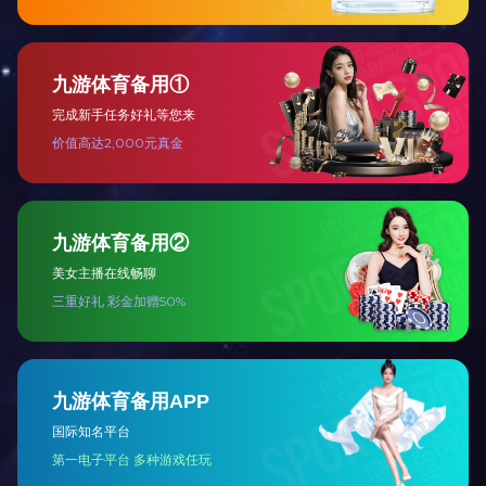
3、注意事项
为了使打米机正常工作, 延长米机的使用寿命, 还需注意下列事
项: 一是要注意检查稻谷中是否有铁钉、石块等杂物, 以免进入碾白
室引起堵塞或破坏米筛; 二是开机前应检查米筛、米刀、滚筒芯、米
机盖等有无破损, 是否装好, 各部分螺栓、螺母是否拧紧, 轴承是否缺
润滑油; 三是开机前转动主轴( 滚筒) , 检查是否卡住; 四是开机时, 先
空负荷运转到正常转速, 再将谷物倒进去; 五是停机后, 要清刷干净米
机, 并用塑料或布等罩上为好。
标签
本文网址：
/news/445.html
上一篇：
四川旭东机械教您如何充分利用碎米
2021-11-11
下一篇：
旭东机械今年隆重推出新产品——碎米分离器
2021-10-23
近期浏览：本新闻您曾浏览过！
打米机提高碾米质量的方法
2021-11-11 07:57:09
相关产品
相关新闻