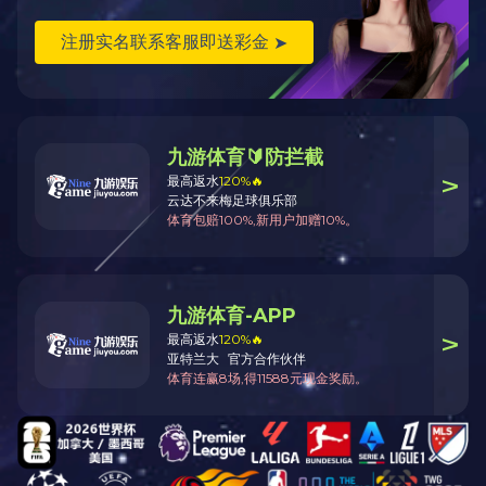
热门关键词
Keywords
旭东机械
四川旭东
旭东农业机械
乐竞官方网站-
Contact Us
乐竞中国有限公司官网
电 话：15298010900(李经理）
电 话：17360310626（刘经理）
邮 箱：xudongagro-machine@hotmail.com
地 址：四川乐山市井研县研城镇夏家桥街希望大道106号
打米机提高碾米质量的方
法