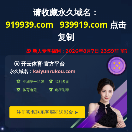
首页
猪表哥
关于我们
产品中心
乐竞中国有限公司官网
蝴蝶款细糠碾米组合机
蝴蝶款碾米机单机
蝴蝶款组合机
玉米脱粒机
全喂入水稻脱粒机
21粉机
猪表哥
车间展示
车间厂房展示
新闻中心
公司新闻
行业资讯
技术资讯
在线留言
乐竞官方网站-
联系