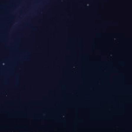
。主要产品有新型碾米机、饲料粉碎机、稻麦脱粒机、玉米脱粒机、磨粉机
荣获国家高新技术企业，四川省企业质量信誉A级企业，乐山市十佳农机企业，
龙头企业称号
。