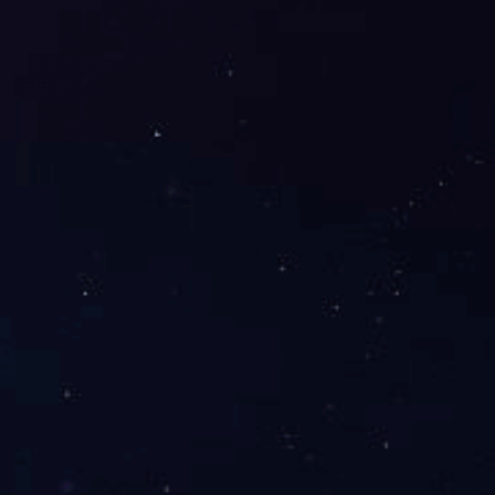
、磨浆机等小型农业机械。在2006年获得国家工业产品生产许可证，拥
井研县“国家专利认证”先进企业，2017年列入四川省高成长型中小企业培