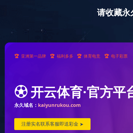
31年专注农业机械生产和研发
SINCE 1993
来电咨询：
19183384367
热线电话：
15298010900
首页
猪表哥
关于我们
产品中心
乐竞中国有限公司官网
蝴蝶款细糠碾米组合机
蝴蝶款碾米机单机
蝴蝶款组合机
玉米脱粒机
全喂入水稻脱粒机
21粉机