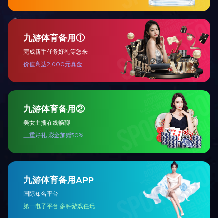
更多关于我们
联系方式
内贸/外贸
电 话：15298010900(内贸李经理）
电 话：17360310626（外贸刘经理）
地址：四川乐山市井研县研城镇夏家桥街希望大道106号
首页
电话
联系
业务咨询
服务热线
15282450872
在线留言
微信
TOP