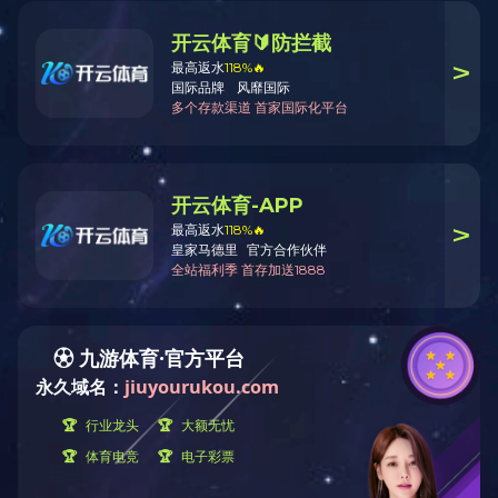
全站搜索
四川旭东
旭东机械
旭东农业机械
案例中心
当前位置：
首页
>
案例中心
>
车间厂房展示
案例中心
Case
车间厂房展示
推荐新闻
Recommend
碎米妙用
如何安全的使用打米机的一些注意事项
新时代农业需要什么样的新农人？
旭东机械今年隆重推出新产品——碎米分离器
四川旭东机械教您如何充分利用碎米
打米机提高碾米质量的方法
热门关键词
Keywords